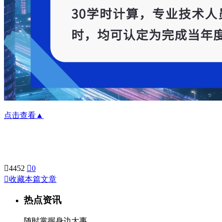
点击查看▲

4452

0

收藏本篇文章
热点资讯
随时掌握身边大事