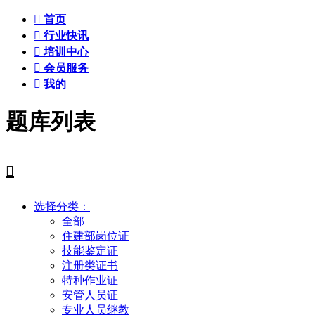

首页

行业快讯

培训中心

会员服务

我的
题库列表

选择分类：
全部
住建部岗位证
技能鉴定证
注册类证书
特种作业证
安管人员证
专业人员继教